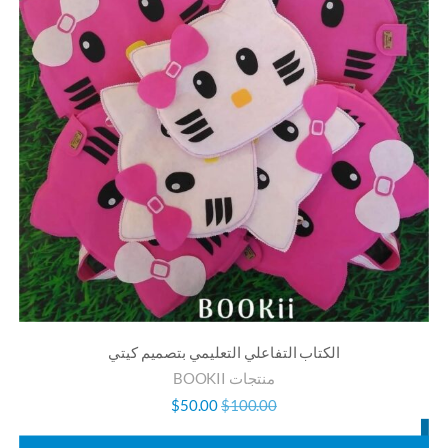
الكتاب التفاعلي التعليمي بتصميم كيتي
منتجات BOOKII
السعر
السعر
$
50.00
$
100.00
الأصلي
الحالي