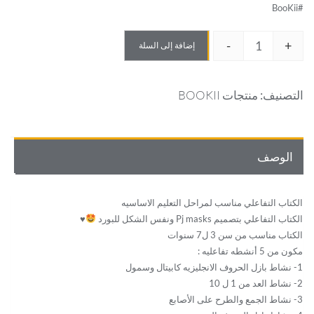
#BooKii
-
+
إضافة إلى السلة
كمية
الكتاب
التصنيف:
منتجات BOOKII
التفاعلي
بتصميم
Pj
الوصف
masks
الكتاب التفاعلي مناسب لمراحل التعليم الاساسيه
الكتاب التفاعلي بتصميم Pj masks ونفس الشكل للبورد
♥️
الكتاب مناسب من سن 3 ل7 سنوات
مكون من 5 أنشطه تفاعليه :
1- نشاط بازل الحروف الانجليزيه كابيتال وسمول
2- نشاط العد من 1 ل 10
3- نشاط الجمع والطرح على الأصابع