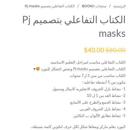
الرئيسية
/
منتجات BOOKII
/ الكتاب التفاعلي بتصميم Pj masks
الكتاب التفاعلي بتصميم Pj
masks
السعر
السعر
$
40.00
$
80.00
الأصلي
الحالي
الكتاب التفاعلي مناسب لمراحل التعليم الاساسيه
الكتاب التفاعلي بتصميم Pj masks ونفس الشكل للبورد
♥️
هو:
هو:
الكتاب مناسب من سن 3 ل7 سنوات
$40.00.
$80.00.
مكون من 5 أنشطه تفاعليه :
1- نشاط بازل الحروف الانجليزيه كابيتال وسمول
2- نشاط العد من 1 ل 10
3- نشاط الجمع والطرح على الأصابع
4- نشاط بازل الحروف العربي
5- نشاط تطابق الألوان ب البلالين
البورد بقلم ماركر ومعاها شكل لكل حرف لتكوين كلمه بسيطه..