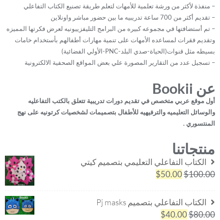
– منفذة لأكثر من ورشة تعلمية للأمهات لتعلم طريقة تصنيع الكتاب التفاعلي
– تقديم أكثر من 700 ساعة تدريبيه ما بين حضور مباشر واونلاين
– تم أستضافتها في مجموعه كبيره من البرامج التليفزييونيه لعرض فكرتها المميزه
وتقديم فقرات لمساعده الأمهات على تنمية مهارات أطفالهم بأستخدام خامات
بسيطه مثل قنوات(الحياة-صدي البلد-PNC-الأولي الفضائية)
– تسجيل عدد من التقارير المصورة علي بعض المواقع الصحفية الالكترونية
عن Bookii
أول موقع عربي متخصص في تقديم دورات تدريبية تتعلق بالكتب التفاعليه
والوسائل التعليميه والترفيهيه للأطفال بتصميمات لشخصيات كرتونيه على نهج
المنتسوري .
منتجاتنا
الكتاب التفاعلي التعليمي بتصميم كيتي
السعر
السعر
$
50.00
$
100.00
الأصلي
الحالي
هو:
هو:
الكتاب التفاعلي بتصميم Pj masks
$50.00.
$100.00.
السعر
السعر
$
40.00
$
80.00