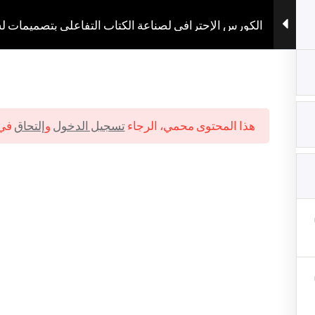
الكورس الإحترافي لصناعة الكتاب التفاعلي بتصميمات ل
هذا المحتوى محمي، الرجاء
تسجيل الدخول
و
إلتحاق
في 
لب
الدورات
المقالات
الملف الشخصي
حقوق المل
Copyright ©2026 Bookiii
&
تصميم
TH3P