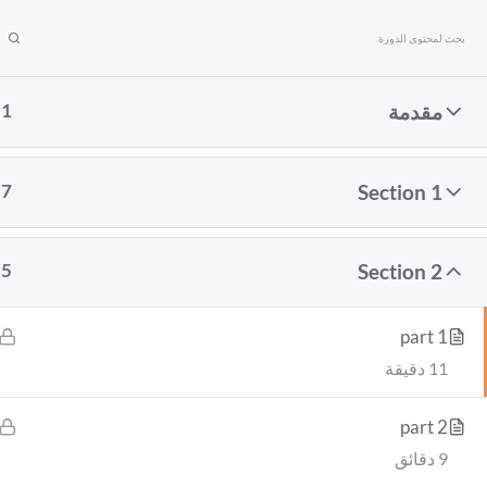
Ski
BOOKIII
t
تنميه مهارات الأطفال
conten
1
مقدمة
الرئيسية
تنميه مهارات الأطفال
7
Section 1
Login Customizer
إتمام الطلب
إتمام الط
5
Section 2
part 1
11 دقيقة
part 2
9 دقائق